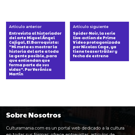
Artículo anterior
Artículo siguiente
Entrevista al historiador
Spider‑Noir, la serie
del arte Miguel Ángel
live‑action de Prime
Cajigal, El Barroquista:
Video protagonizada
“Mi meta es mostrar la
por Nicolas Cage, ya
historia del arte a toda
tiene teaser tráiler y
la gente posible, para
fecha de estreno
que entiendan que
forma parte de sus
vidas”. Por Verónica
Martín
Sobre Nosotros
Culturamania.com es un portal web dedicado a la cultura
en todas sus formas: ofrece entrevistas, artículos de