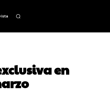
ista
exclusiva en
marzo