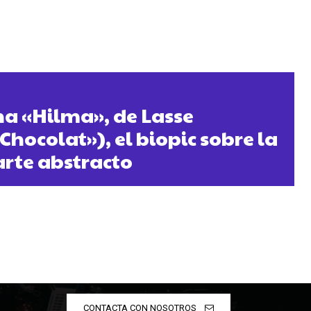
na «Hilma», de Lasse
Chocolat»), el biopic sobre la
arte abstracto
CONTACTA CON NOSOTROS