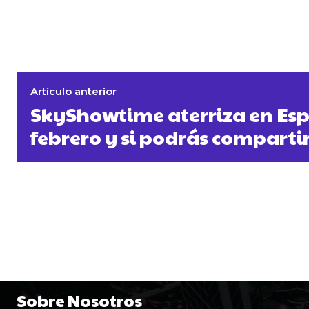
Artículo anterior
SkyShowtime aterriza en Esp
febrero y si podrás compartir
Sobre Nosotros