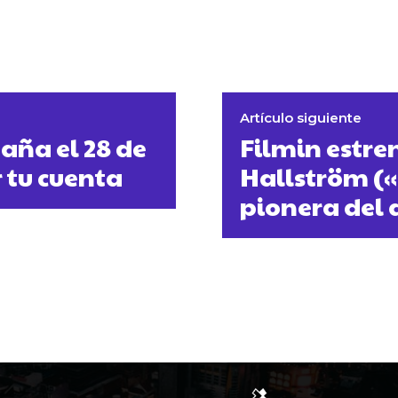
Artículo siguiente
aña el 28 de
Filmin estre
 tu cuenta
Hallström («
pionera del 