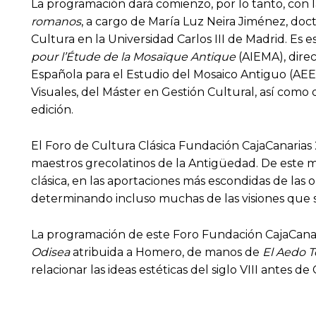
La programación dará comienzo, por lo tanto, con l
romanos
, a cargo de María Luz Neira Jiménez, doct
Cultura en la Universidad Carlos III de Madrid. Es
pour l’Étude de la Mosaïque Antique
(AIEMA), direc
Española para el Estudio del Mosaico Antiguo (AEE
Visuales, del Máster en Gestión Cultural, así como 
edición.
El Foro de Cultura Clásica Fundación CajaCanarias 
maestros grecolatinos de la Antigüedad. De este mod
clásica, en las aportaciones más escondidas de las o
determinando incluso muchas de las visiones que s
La programación de este Foro Fundación CajaCanaria
Odisea
atribuida a Homero, de manos de
El Aedo T
relacionar las ideas estéticas del siglo VIII antes d