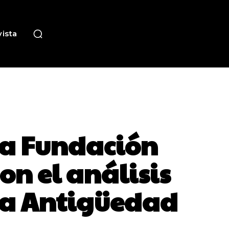
ista
ca Fundación
n el análisis
 la Antigüedad