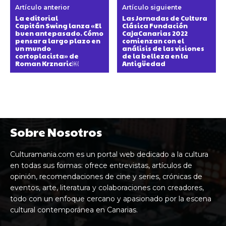
Artículo anterior
Artículo siguiente
La editorial
Las Jornadas de Cultura
Capitán Swing lanza «El
Clásica Fundación
buen antepasado. Cómo
CajaCanarias 2022
pensar a largo plazo en
comienzan con el
un mundo
análisis de las visiones
cortoplacista» de
de la belleza en la
Roman Krznaric￼
Antigüedad
Sobre Nosotros
Culturamania.com es un portal web dedicado a la cultura
en todas sus formas: ofrece entrevistas, artículos de
opinión, recomendaciones de cine y series, crónicas de
eventos, arte, literatura y colaboraciones con creadores,
todo con un enfoque cercano y apasionado por la escena
cultural contemporánea en Canarias.