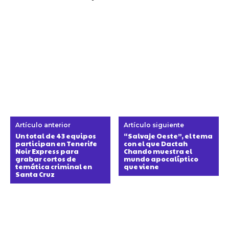
Artículo anterior
Artículo siguiente
Un total de 43 equipos
“Salvaje Oeste”, el tema
participan en Tenerife
con el que Dactah
Noir Express para
Chando muestra el
grabar cortos de
mundo apocalíptico
temática criminal en
que viene
Santa Cruz