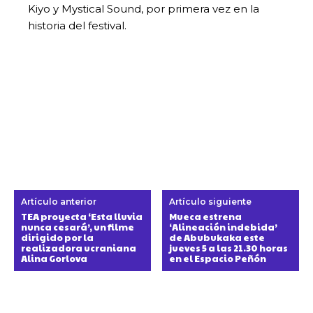
Kiyo y Mystical Sound, por primera vez en la
historia del festival.
Artículo anterior
Artículo siguiente
TEA proyecta ‘Esta lluvia
Mueca estrena
nunca cesará’, un filme
‘Alineación indebida’
dirigido por la
de Abubukaka este
realizadora ucraniana
jueves 5 a las 21.30 horas
Alina Gorlova
en el Espacio Peñón