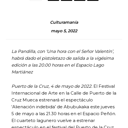
Culturamanía
mayo 5, 2022
La Pandilla, con
‘
Una hora con el Se
ñ
or Valent
í
n
’
,
habr
á
dado el pistoletazo de salida a la vig
é
sima
edici
ó
n a las 20.00 horas en el Espacio Lago
Marti
á
nez
Puerto de la Cruz, 4 de mayo de 2022.
El Festival
Internacional de Arte en la Calle de Puerto de la
Cruz Mueca estrenará el espectáculo
‘Alienación indebida’ de Abubukaka este jueves
5 de mayo a las 21.30 horas en el Espacio Peñón.
El cuarteto lagunero vuelve a estrenar
espectáculo en el festival del Puerto de la Cruz,