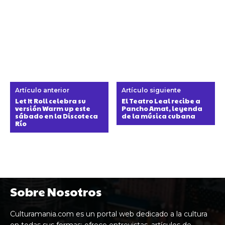
Artículo anterior
Artículo siguiente
Let It Roll celebra su
El Teatro Leal recibe a
versión Warm up este
Pancho Amat, leyenda
sábado en la Discoteca
de la música cubana
Río
Sobre Nosotros
Culturamania.com es un portal web dedicado a la cultura
en todas sus formas: ofrece entrevistas, artículos de