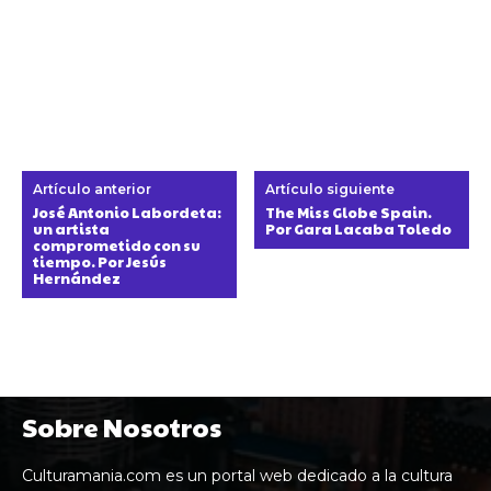
Artículo anterior
Artículo siguiente
José Antonio Labordeta:
The Miss Globe Spain.
un artista
Por Gara Lacaba Toledo
comprometido con su
tiempo. Por Jesús
Hernández
Sobre Nosotros
Culturamania.com es un portal web dedicado a la cultura