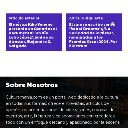
Artículo anterior
Artículo siguiente
El músico Kiko Veneno
El cine se escribe con Ñ:
presenta en Canarias el
‘Robot Dreams’ y ‘La
documental ‘Un día
Sociedad de la Nieve’,
Lobo López’, junto a su
nominadas a los
director, Alejandro G.
Premios Oscar 2024. Por
Salgado
Electrum
Sobre Nosotros
Culturamania.com es un portal web dedicado a la cultura
en todas sus formas: ofrece entrevistas, artículos de
opinión, recomendaciones de cine y series, crónicas de
eventos, arte, literatura y colaboraciones con creadores,
todo con un enfoque cercano y apasionado por la escena