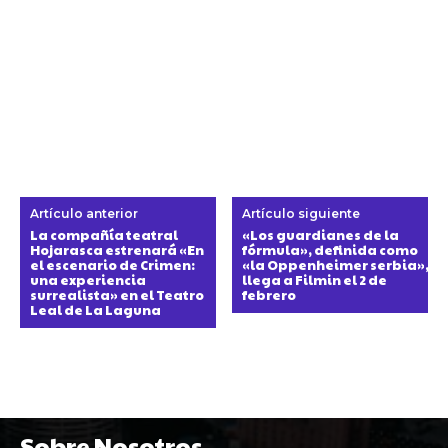
Artículo anterior
Artículo siguiente
La compañía teatral
«Los guardianes de la
Hojarasca estrenará «En
fórmula», definida como
el escenario de Crimen:
«la Oppenheimer serbia»,
una experiencia
llega a Filmin el 2 de
surrealista» en el Teatro
febrero
Leal de La Laguna
Sobre Nosotros