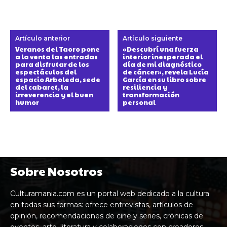
Artículo anterior
Artículo siguiente
Veranos del Taoro pone
«Descubrí una fuerza
a la venta las entradas
interior inesperada el
para disfrutar de los
día de mi diagnóstico
espectáculos del
de cáncer», revela Lucía
espacio Arboleda, sede
García en su libro sobre
del cabaret, la
resiliencia y
irreverencia y el buen
transformación
humor
personal
Sobre Nosotros
Culturamania.com es un portal web dedicado a la cultura
en todas sus formas: ofrece entrevistas, artículos de
opinión, recomendaciones de cine y series, crónicas de
eventos, arte, literatura y colaboraciones con creadores,