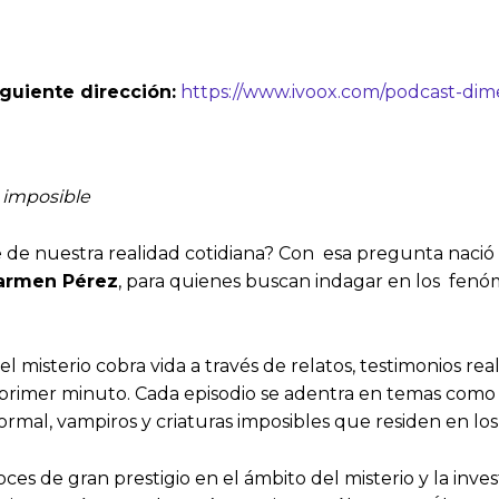
guiente dirección:
https://www.ivoox.com/podcast-dim
o imposible
te de nuestra realidad cotidiana? Con esa pregunta nació
armen Pérez
, para quienes buscan indagar en los fenó
isterio cobra vida a través de relatos, testimonios reales
rimer minuto. Cada episodio se adentra en temas como ap
normal, vampiros y criaturas imposibles que residen en lo
es de gran prestigio en el ámbito del misterio y la inve