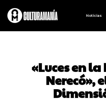
Noticias
«Luces en la
Nerecó», e
Dimensió