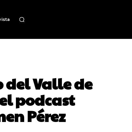
ista
 del Valle de
del podcast
men Pérez