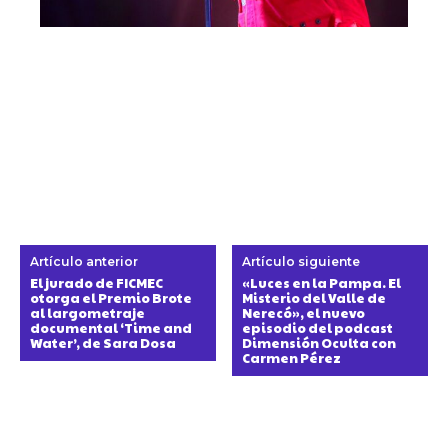
Artículo anterior
Artículo siguiente
El jurado de FICMEC
«Luces en la Pampa. El
otorga el Premio Brote
Misterio del Valle de
al largometraje
Nerecó», el nuevo
documental ‘Time and
episodio del podcast
Water’, de Sara Dosa
Dimensión Oculta con
Carmen Pérez