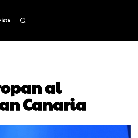
ista
ropan al
ran Canaria