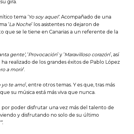
u gira.
mítico tema ‘
Yo soy aquel’
. Acompañado de una
ma ‘
La Noche
’ los asistentes no dejaron de
to que se le tiene en Canarias a un referente de la
anta gente’
, ‘
Provocación
’ y ‘
Maravilloso corazón
’, así
 ha realizado de los grandes éxitos de Pablo López
ro a morir
’.
yo te amo
’, entre otros temas. Y es que, tras más
a que su música está más viva que nunca.
por poder disfrutar una vez más del talento de
viendo y disfrutando no solo de su último
”.