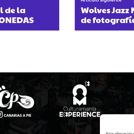
l de la
Wolves Jazz 
MONEDAS
de fotografí
Para ofrecer las