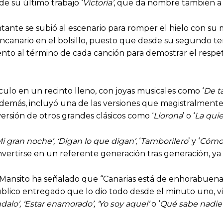
e su último trabajo ‘
Victoria’
, que da nombre también a s
ntante se subió al escenario para romper el hielo con su 
ancanario en el bolsillo, puesto que desde su segundo te
siento al término de cada canción para demostrar el respe
culo en un recinto lleno, con joyas musicales como ‘
De t
 Además, incluyó una de las versiones que magistralmente
versión de otros grandes clásicos como ‘
Llorona
’ o ‘
La quie
i gran noche’, ‘Digan lo que digan’
, ‘
Tamborilero
’ y ‘
Cómo 
nvertirse en un referente generación tras generación, y
Mansito ha señalado que “Canarias está de enhorabuena 
lico entregado que lo dio todo desde el minuto uno, vi
dalo’, ‘Estar enamorado’, ‘Yo soy aquel’
o ‘
Qué sabe nadie’