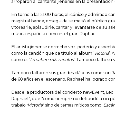
arroparon al cantante jienense en la presentación d
En torno a las 21.00 horas, el icónico y admirado ca
magistral banda, enseguida se metió al público gr
vitorearle, aplaudirle, cantar y levantarse de su a
música española como es el gran Raphael.
El artista jienense derrochó voz, poderío y espectá
como la canción que da título al álbum ‘
Victoria
’.
como es ‘
Lo saben mis zapatos
’. Tampoco faltó su 
Tampoco faltaron sus grandes clásicos como son ‘
M
de 60 años en el escenario, Raphael ha logrado co
Desde la productora del concierto newEvent, Leo 
Raphael”, que “como siempre no defraudó a un púb
trabajo
‘Victoria’
, sino de temas míticos como ‘
Escán