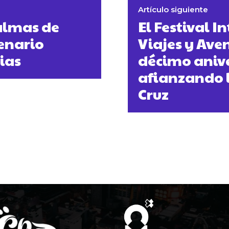
Artículo siguiente
almas de
El Festival I
enario
Viajes y Aven
ias
décimo aniver
afianzando l
Cruz