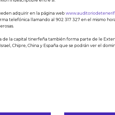
ión indescriptible entre sí.
pueden adquirir en la página web
www.auditoriodeteneri
forma telefónica llamando al 902 317 327 en el mismo ho
erosas.
ia de la capital tinerfeña también forma parte de le Ext
rael, Chipre, China y España que se podrán ver el domingo, 