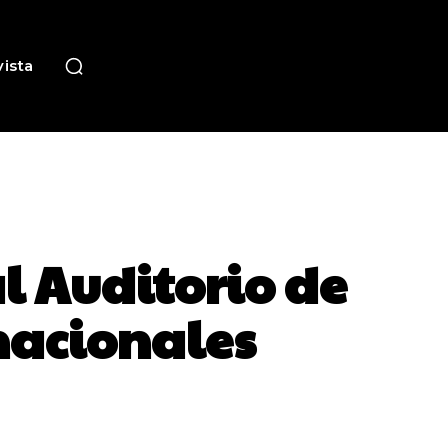
ista
l Auditorio de
rnacionales