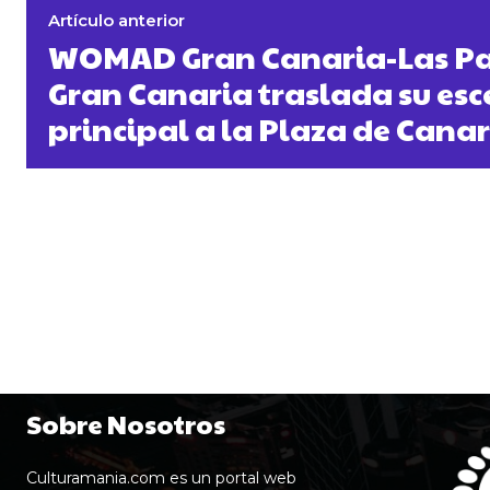
Artículo anterior
WOMAD Gran Canaria-Las P
Gran Canaria traslada su esc
principal a la Plaza de Canar
Sobre Nosotros
Culturamania.com es un portal web