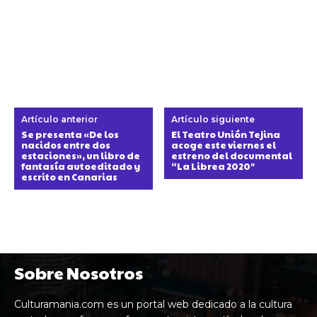
Artículo anterior
Artículo siguiente
Se presenta «De los
El Teatro Unión Tejina
nacidos entre dos
acoge este viernes el
estaciones», un libro de
estreno del documental
fantasía autoeditado y
“La Librea 2020″
escrito en Canarias
Sobre Nosotros
Culturamania.com es un portal web dedicado a la cultura