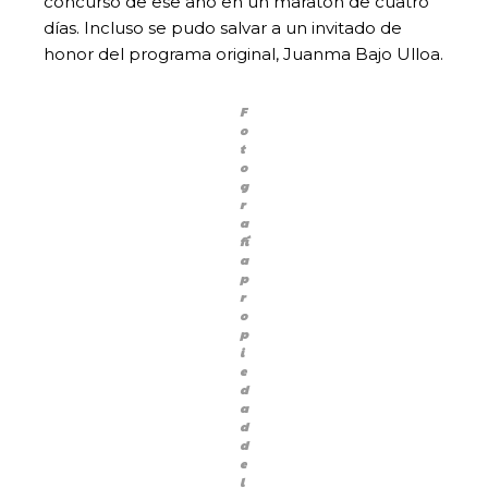
concurso de ese año en un maratón de cuatro
días. Incluso se pudo salvar a un invitado de
honor del programa original, Juanma Bajo Ulloa.
F
o
t
o
g
r
a
fí
a
p
r
o
p
i
e
d
a
d
d
e
l