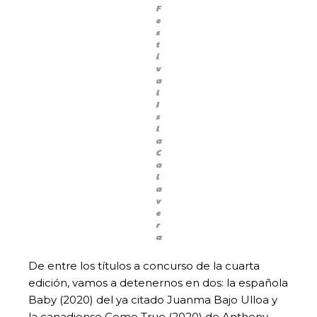
F
e
s
t
i
v
a
l
I
s
l
a
C
a
l
a
v
e
r
a
De entre los títulos a concurso de la cuarta
edición, vamos a detenernos en dos: la española
Baby (2020) del ya citado Juanma Bajo Ulloa y
la canadiense Come True (2020) de Anthony