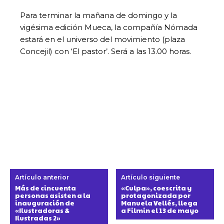
Para terminar la mañana de domingo y la
vigésima edición Mueca, la compañía Nómada
estará en el universo del movimiento (plaza
Concejil) con ‘El pastor’. Será a las 13.00 horas.
Artículo anterior
Artículo siguiente
Más de cincuenta
«Culpa», coescrita y
personas asisten a la
protagonizada por
inauguración de
Manuela Vellés, llega
«Ilustradoras &
a Filmin el 13 de mayo
Ilustradas 2»