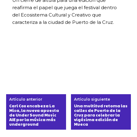
Un cierre de altura para una edición que
reafirma el papel que juega el festival dentro
del Ecosistema Cultural y Creativo que
caracteriza a la ciudad de Puerto de la Cruz.
Artículo anterior
Artículo siguiente
Carl Cox encabeza La
Una multitud retoma las
Misa, la nueva apuesta
calles de Puerto de la
de Under Sound Music
Cruz para celebrar la
AIE por la música más
vigésima edición de
underground
Mueca