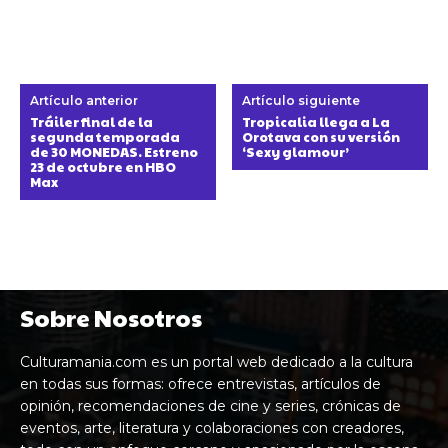
Artículo anterior
Artículo siguiente
Tráiler final de la
Tropicalia llega a La
segunda temporada
Orotava con su versión
de 30 MONEDAS. Estreno
‘Sexy glamour’
23 de octubre en HBO
Max
Sobre Nosotros
Culturamania.com es un portal web dedicado a la cultura
en todas sus formas: ofrece entrevistas, artículos de
opinión, recomendaciones de cine y series, crónicas de
eventos, arte, literatura y colaboraciones con creadores,