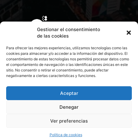
Gestionar el consentimiento
de las cookies
Para ofrecer las mejores experiencias, utilizamos tecnologías como las
cookies para almacenar y/o acceder a la información del dispositivo. El
consentimiento de estas tecnologías nos permitirá procesar datos como
el comportamiento de navegación o las identificaciones únicas en este
sitio. No consentir o retirar el consentimiento, puede afectar
negativamente a ciertas características y funciones.
CONTACTA CON NOSOTROS
POLÍTICA DE PRIVACIDAD
Aceptar
Denegar
POLÍTICA DE COOKIES
Ver preferencias
© 2026 Todos los derechos reservados. Culturamanía
Política de cookies