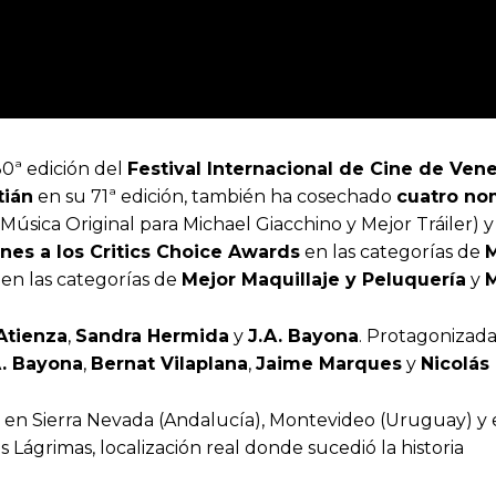
80ª edición del
Festival Internacional de Cine de Ven
tián
en su 71ª edición, también ha cosechado
cuatro no
Música Original para Michael Giacchino y Mejor Tráiler) 
es a los Critics Choice Awards
en las categorías de
M
en las categorías de
Mejor Maquillaje y Peluquería
y
M
Atienza
,
Sandra Hermida
y
J.A. Bayona
. Protagonizad
A. Bayona
,
Bernat Vilaplana
,
Jaime Marques
y
Nicolás
 en Sierra Nevada (Andalucía), Montevideo (Uruguay) y en
 Lágrimas, localización real donde sucedió la historia