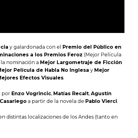
ecia
y galardonada con el
Premio del Público en
minaciones a los Premios Feroz
(Mejor Película
y la nominación a
Mejor Largometraje de Ficción
ejor Película de Habla No Inglesa
y
Mejor
ejores Efectos Visuales
.
a por
Enzo Vogrincic
,
Matías Recalt
,
Agustín
 Casariego
a partir de la novela de
Pablo Vierci
.
 distintas localizaciones de los Andes (tanto en