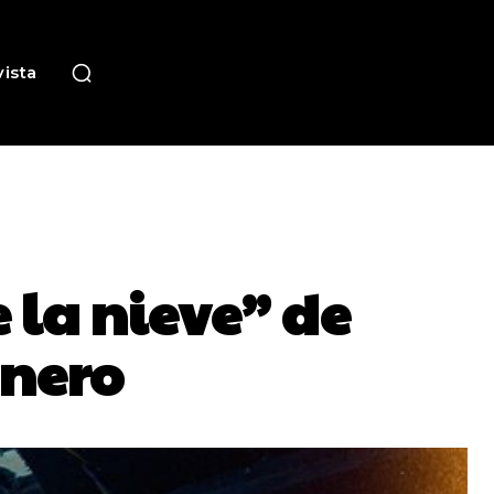
ista
 la nieve” de
enero