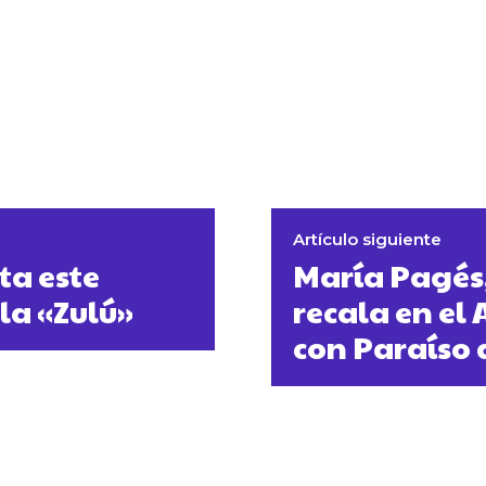
Artículo siguiente
ta este
María Pagés
ula «Zulú»
recala en el 
con Paraíso 