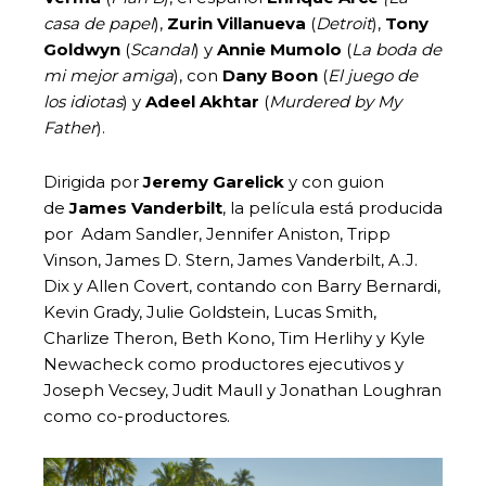
casa de papel
),
Zurin Villanueva
(
Detroit
),
Tony
Goldwyn
(
Scandal
) y
Annie Mumolo
(
La boda de
mi mejor amiga
), con
Dany Boon
(
El juego de
los idiotas
) y
Adeel Akhtar
(
Murdered by My
Father
).
Dirigida por
Jeremy Garelick
y con guion
de
James Vanderbilt
, la película está producida
por Adam Sandler, Jennifer Aniston, Tripp
Vinson, James D. Stern, James Vanderbilt, A.J.
Dix y Allen Covert, contando con Barry Bernardi,
Kevin Grady, Julie Goldstein, Lucas Smith,
Charlize Theron, Beth Kono, Tim Herlihy y Kyle
Newacheck como productores ejecutivos y
Joseph Vecsey, Judit Maull y Jonathan Loughran
como co-productores.