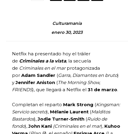
Culturamanía
enero 30, 2023
Netflix ha presentado hoy el tráiler
de
Criminales a la vista
, la secuela
de
Criminales en el mar
protagonizada
por
Adam Sandler
(
Garra
,
Diamantes en bruto
)
y
Jennifer Aniston
(
The Morning Show,
FRIENDS
), que llegará a Netflix el
31 de marzo
.
Completan el reparto
Mark Strong
(
Kingsman:
Servicio secreto
),
Mélanie Laurent
(
Malditos
Bastardos
),
Jodie Turner-Smith
(
Ruido de
fondo
),
John Kani
(Criminales en el mar
),
Kuhoo
Verma
(
Plan B
), el español
Enrique Arce
(La