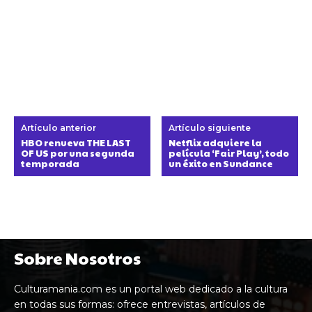
Artículo anterior
Artículo siguiente
HBO renueva THE LAST
Netflix adquiere la
OF US por una segunda
película ‘Fair Play’, todo
temporada
un éxito en Sundance
Sobre Nosotros
Culturamania.com es un portal web dedicado a la cultura
en todas sus formas: ofrece entrevistas, artículos de