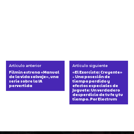
Artículo anterior
Artículo siguiente
Filmin estrena «Manual
«El Exorcista: Creyente»
de la vida salvaje», una
– Una posesión de
serie sobre la IA
tiempo perdido y
pervertida
efectos especiales de
juguete: Un verdadero
desperdicio de tu fe y tu
tiempo. Por Electrum