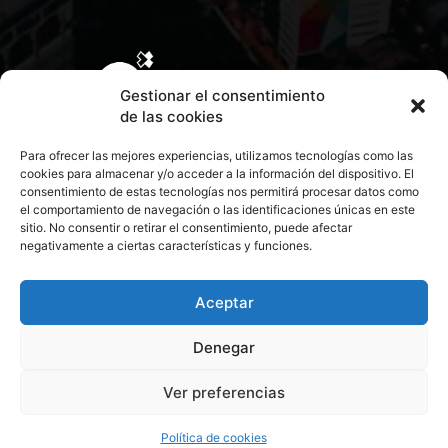
Gestionar el consentimiento
de las cookies
Para ofrecer las mejores experiencias, utilizamos tecnologías como las
cookies para almacenar y/o acceder a la información del dispositivo. El
consentimiento de estas tecnologías nos permitirá procesar datos como
el comportamiento de navegación o las identificaciones únicas en este
sitio. No consentir o retirar el consentimiento, puede afectar
negativamente a ciertas características y funciones.
CONTACTA CON NOSOTROS
POLÍTICA DE PRIVACIDAD
Aceptar
Denegar
POLÍTICA DE COOKIES
Ver preferencias
© 2026 Todos los derechos reservados. Culturamanía
Política de cookies