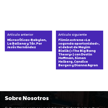
Artículo anterior
Artículo siguiente
Microcríticas: Babylon,
Filmin estrena «La
La Ballena y Tár. Por
segunda oportunidad»,
Jesús Hernández
el debut de Mayim
Bialik («The Big Bang
Theory») con Dustin
Hoffman, Simon
Helberg, Candice
Bergen y Dianna Agron
Sobre Nosotros