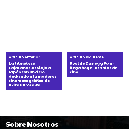
Artículo anterior
Artículo siguiente
La Filmoteca
Soul de Disney y Pixar
CajaCanarias viaja a
llega hoy a las salas de
Japón con un ciclo
cine
dedicado a la madurez
cinematográfica de
Akira Kurosawa
Sobre Nosotros