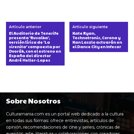
Artículo anterior
Artículo siguiente
El Auditorio de Tenerife
Kate Ryan,
presenta ‘Rusalka’,
Technotronic, Corona y
versión lírica de ‘La
Kan Laszlo actuarán en
sirenita’ compuesta por
el Dance City en Infecar
Dvorák, con el estreno en
España del director
André Heller-Lopes
Sobre Nosotros
Culturamania.com es un portal web dedicado a la cultura
en todas sus formas: ofrece entrevistas, artículos de
opinión, recomendaciones de cine y series, crónicas de
eventos, arte, literatura y colaboraciones con creadores,