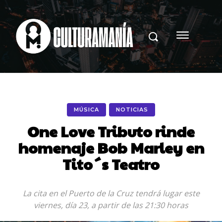
MÚSICA
NOTICIAS
One Love Tributo rinde
homenaje Bob Marley en
Tito´s Teatro
La cita en el Puerto de la Cruz tendrá lugar este
viernes, día 23, a partir de las 21:30 horas