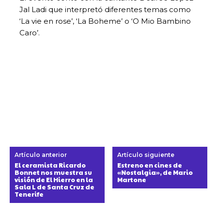
Jal Ladi que interpretó diferentes temas como
‘La vie en rose’, ‘La Boheme’ o ‘O Mio Bambino
Caro’.
Artículo anterior
Artículo siguiente
El ceramista Ricardo
Estreno en cines de
Bonnet nos muestra su
«Nostalgia», de Mario
visión de El Hierro en la
Martone
Sala L de Santa Cruz de
Tenerife