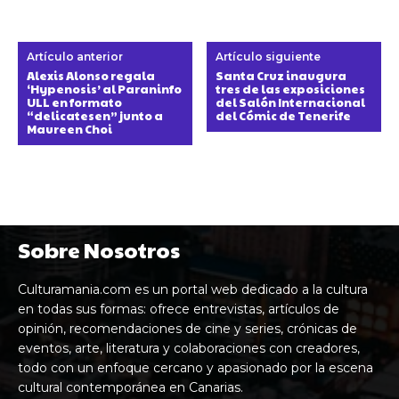
Artículo anterior
Artículo siguiente
Alexis Alonso regala
Santa Cruz inaugura
‘Hypenosis’ al Paraninfo
tres de las exposiciones
ULL en formato
del Salón Internacional
“delicatesen” junto a
del Cómic de Tenerife
Maureen Choi
Sobre Nosotros
Culturamania.com es un portal web dedicado a la cultura
en todas sus formas: ofrece entrevistas, artículos de
opinión, recomendaciones de cine y series, crónicas de
eventos, arte, literatura y colaboraciones con creadores,
todo con un enfoque cercano y apasionado por la escena
cultural contemporánea en Canarias.