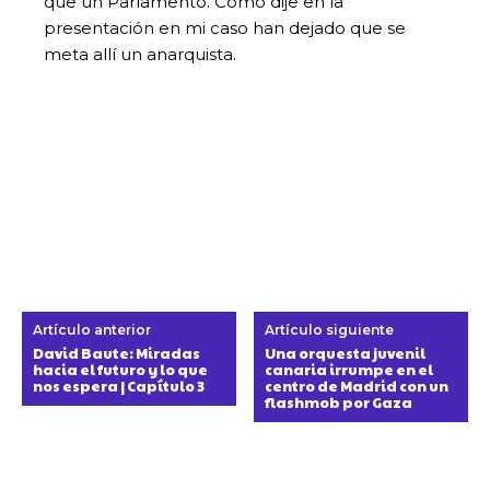
que un Parlamento. Como dije en la
presentación en mi caso han dejado que se
meta allí un anarquista.
Artículo anterior
Artículo siguiente
David Baute: Miradas
Una orquesta juvenil
hacia el futuro y lo que
canaria irrumpe en el
nos espera | Capítulo 3
centro de Madrid con un
flashmob por Gaza