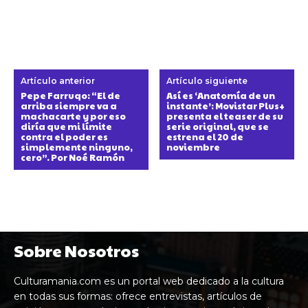
Artículo anterior
Artículo siguiente
Pepe Farruqo: “El de
Así es ‘Anatomía de un
arriba siempre va a
instante’: Movistar Plus+
machacarte y por eso
presenta el teaser de su
diría que mi límite
serie original, que se
contra el poder es
estrena el 20 de
simplemente ninguno,
noviembre
cero”. Por Noé Ramón
Sobre Nosotros
Culturamania.com es un portal web dedicado a la cultura
en todas sus formas: ofrece entrevistas, artículos de