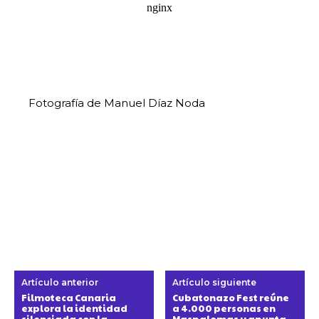
Fotografía de Manuel Díaz Noda
Artículo anterior
Artículo siguiente
Filmoteca Canaria
Cubatonazo Fest reúne
explora la identidad
a 4.000 personas en
silenciada con la
Maspalomas y apunta