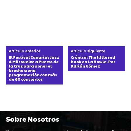
Artículo anterior
Artículo siguiente
El Festival Canarias Jazz
Crónica: The little red
& Más vuelve a Puerto de
book en La Bowie. Por
la Cruz para poner el
Adrián Gómez
broche a una
programación con más
de 60 conciertos
Sobre Nosotros