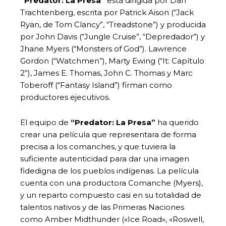
“Predator: La Presa”
está dirigida por Dan
Trachtenberg, escrita por Patrick Aison (“Jack
Ryan, de Tom Clancy”, “Treadstone”) y producida
por John Davis (“Jungle Cruise”, “Depredador”) y
Jhane Myers (“Monsters of God”). Lawrence
Gordon (“Watchmen”), Marty Ewing (“It: Capítulo
2”), James E. Thomas, John C. Thomas y Marc
Toberoff (“Fantasy Island”) firman como
productores ejecutivos.
El equipo de
“Predator: La Presa”
ha querido
crear una película que representara de forma
precisa a los comanches, y que tuviera la
suficiente autenticidad para dar una imagen
fidedigna de los pueblos indígenas. La película
cuenta con una productora Comanche (Myers),
y un reparto compuesto casi en su totalidad de
talentos nativos y de las Primeras Naciones
como Amber Midthunder («Ice Road», «Roswell,