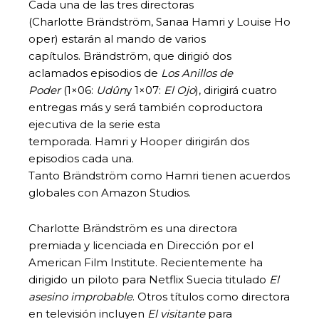
Cada una de las tres directoras
(Charlotte
Brändström, Sanaa Hamri y Louise Ho
oper) estarán al mando de varios
capítulos. Brändström, que dirigió dos
aclamados episodios de
Los Anillos de
Poder
(1×06:
Udûn
y 1×07:
El Ojo
), dirigirá cuatro
entregas más y será también coproductora
ejecutiva de la serie esta
temporada. Hamri y Hooper dirigirán dos
episodios cada una.
Tanto Brändström como Hamri tienen acuerdos
globales con Amazon Studios.
Charlotte
Brändström es una directora
premiada y licenciada en Dirección por el
American Film Institute. Recientemente ha
dirigido un piloto para Netflix Suecia titulado
El
asesino improbable
. Otros títulos como directora
en televisión incluyen
El visitante
para