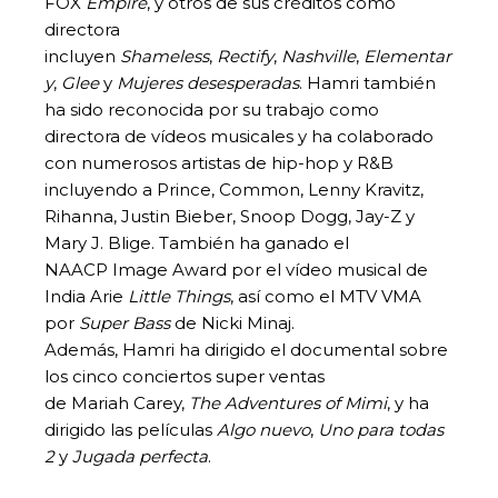
FOX
Empire
, y otros de sus créditos como
directora
incluyen
Shameless
,
Rectify
,
Nashville
,
Elementar
y
,
Glee
y
Mujeres desesperadas
. Hamri también
ha sido reconocida por su trabajo como
directora de vídeos musicales y ha colaborado
con numerosos artistas de hip-hop y R&B
incluyendo a Prince, Common, Lenny Kravitz,
Rihanna, Justin Bieber, Snoop Dogg, Jay-Z y
Mary J. Blige. También ha ganado el
NAACP Image Award por el vídeo musical de
India Arie
Little Things
, así como el MTV VMA
por
Super
Bass
de Nicki Minaj.
Además, Hamri ha dirigido el documental sobre
los cinco conciertos super ventas
de Mariah Carey,
The
Adventures of Mimi
, y ha
dirigido las películas
Algo nuevo
,
Uno para todas
2
y
Jugada perfecta
.