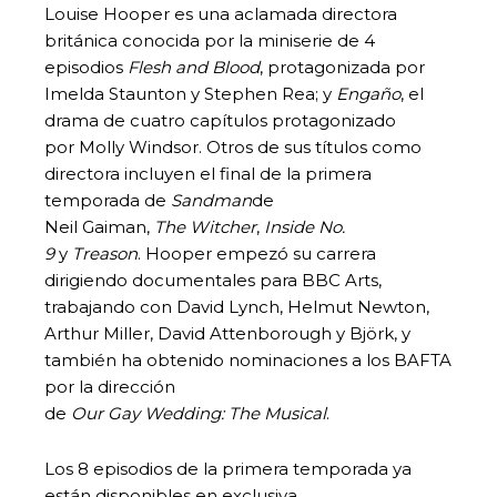
Louise Hooper es una aclamada directora
británica conocida por la miniserie de 4
episodios
Flesh
and Blood
, protagonizada por
Imelda Staunton y Stephen Rea; y
Engaño
, el
drama de cuatro capítulos protagonizado
por Molly Windsor. Otros de sus títulos como
directora incluyen el final de la primera
temporada de
Sandman
de
Neil Gaiman,
The
Witcher
,
Inside
No.
9
y
Treason
. Hooper empezó su carrera
dirigiendo documentales para BBC Arts,
trabajando con David Lynch, Helmut Newton,
Arthur Miller, David Attenborough y Björk, y
también ha obtenido nominaciones a los BAFTA
por la dirección
de
Our
Gay Wedding: The Musical
.
Los 8 episodios de la primera temporada ya
están disponibles en exclusiva