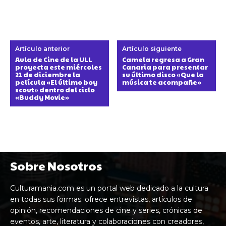
Artículo anterior
Artículo siguiente
Aula de Cine de la ULL
Camela regresa a Gran
proyecta este miércoles
Canaria para presentar
21 de diciembre la
su último disco «Que la
película «El último boy
música te acompañe»
scout» dentro del ciclo
«Buddy Movie»
Sobre Nosotros
Culturamania.com es un portal web dedicado a la cultura
en todas sus formas: ofrece entrevistas, artículos de
opinión, recomendaciones de cine y series, crónicas de
eventos, arte, literatura y colaboraciones con creadores,