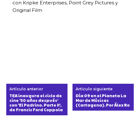
con Kripke Enterprises, Point Grey Pictures y
Original Film
Artículo anterior
Artículo siguiente
TEA inaugura el ciclo de
Día 09 en el Planeta La
cine ‘50 años después’
Mar de Músicas
con ‘El Padrino. Parte II’,
(Cartagena). Por Álex Ro
de Francis Ford Coppola