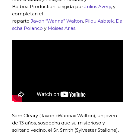
Balboa Production, dirigida por
Julius Avery
, y
completan el
reparto
Javon “Wanna” Walton
,
Pilou Asbæk
,
Da
scha Polanco
y
Moises Arias
.
Sam Cleary (Javon «Wanna» Walton), un joven
de 13 años, sospecha que su misterioso y
solitario vecino, el Sr. Smith (Sylvester Stallone),