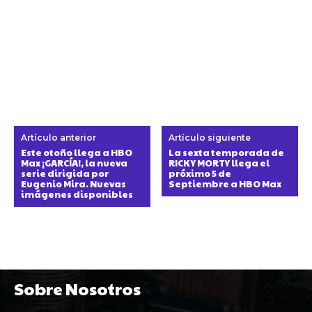
Artículo anterior
Artículo siguiente
Este otoño llega a HBO
La sexta temporada de
Max ¡GARCÍA!, la nueva
RICK Y MORTY llega el
serie dirigida por
próximo 5 de
Eugenio Mira. Nuevas
Septiembre a HBO Max
imágenes disponibles
Sobre Nosotros