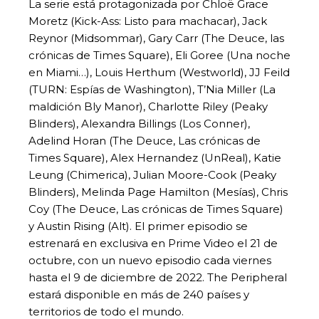
La serie está protagonizada por Chloë Grace
Moretz (Kick-Ass: Listo para machacar), Jack
Reynor (Midsommar), Gary Carr (The Deuce, las
crónicas de Times Square), Eli Goree (Una noche
en Miami…), Louis Herthum (Westworld), JJ Feild
(TURN: Espías de Washington), T’Nia Miller (La
maldición Bly Manor), Charlotte Riley (Peaky
Blinders), Alexandra Billings (Los Conner),
Adelind Horan (The Deuce, Las crónicas de
Times Square), Alex Hernandez (UnReal), Katie
Leung (Chimerica), Julian Moore-Cook (Peaky
Blinders), Melinda Page Hamilton (Mesías), Chris
Coy (The Deuce, Las crónicas de Times Square)
y Austin Rising (Alt). El primer episodio se
estrenará en exclusiva en Prime Video el 21 de
octubre, con un nuevo episodio cada viernes
hasta el 9 de diciembre de 2022. The Peripheral
estará disponible en más de 240 países y
territorios de todo el mundo.