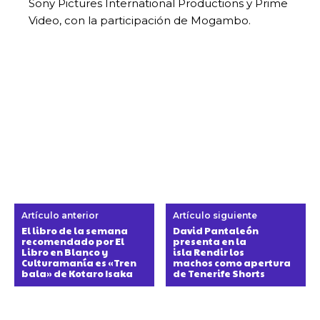
Sony Pictures International Productions y Prime
Video, con la participación de Mogambo.
Artículo anterior
Artículo siguiente
El libro de la semana
David Pantaleón
recomendado por El
presenta en la
Libro en Blanco y
isla Rendir los
Culturamanía es «Tren
machos como apertura
bala» de Kotaro Isaka
de Tenerife Shorts