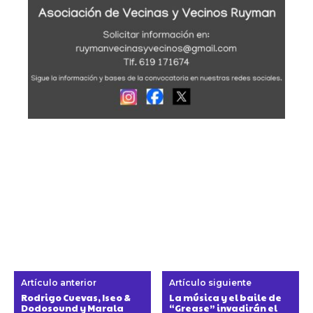
Artículo anterior
Artículo siguiente
Rodrigo Cuevas, Iseo &
La música y el baile de
Dodosound y Marala
“Grease” invadirán el