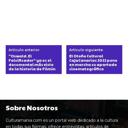
Artículo anterior
Artículo siguiente
“Oswald. El
El Otoño Cultural
Falsificador” ya es el
CajaCanarias 2022 pone
documental más visto
en marcha su apartado
de la historia de Filmin
cinematográfico
Sobre Nosotros
Culturamania.com es un portal web dedicado a la cultura
en todas sus formas: ofrece entrevistas, artículos de