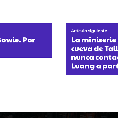
Artículo siguiente
Bowie. Por
La miniserie
cueva de Tai
nunca conta
Luang a part