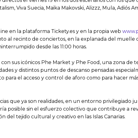
irectos el viernes 19 en los dos escenarios con los que co
alism, Viva Suecia, Maika Makovski, Alizzz, Mula, Adiós 
ine en la plataforma Tickety.es y en la propia web
www.ph
to al recinto de conciertos, en la explanada del muelle d
ininterrumpido desde las 11:00 horas.
á con sus icónicos Phe Market y Phe Food, una zona de t
idades y distintos puntos de descanso pensadas especialm
anto para el acceso y control de aforo como para hacer m
ias que ya son realidades, en un entorno privilegiado ju
ía posible sin el esfuerzo colectivo que contribuye a rev
 del tejido cultural y creativo en las Islas Canarias.