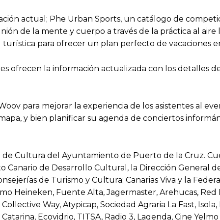
reación actual; Phe Urban Sports, un catálogo de competi
nión de la mente y cuerpo a través de la práctica al air
 turística para ofrecer un plan perfecto de vacaciones e
les ofrecen la información actualizada con los detalles de
 Woov para mejorar la experiencia de los asistentes al ev
 mapa, y bien planificar su agenda de conciertos inform
ea de Cultura del Ayuntamiento de Puerto de la Cruz. Cu
tuto Canario de Desarrollo Cultural, la Dirección Genera
onsejerías de Turismo y Cultura; Canarias Viva y la Fede
 Heineken, Fuente Alta, Jagermaster, Arehucas, Red Bull
Collective Way, Atypicap, Sociedad Agraria La Fast, Isol
Catarina, Ecovidrio, TITSA, Radio 3, Lagenda, Cine Yelm