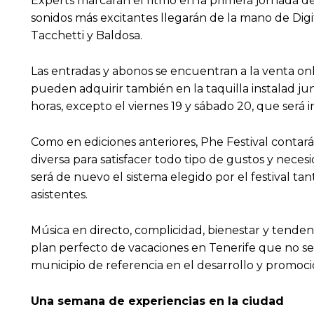
Experts marcarán el ritmo en la primera jornada de d
sonidos más excitantes llegarán de la mano de Digit
Tacchetti y Baldosa.
Las entradas y abonos se encuentran a la venta onl
pueden adquirir también en la taquilla instalad jun
horas, excepto el viernes 19 y sábado 20, que será 
Como en ediciones anteriores, Phe Festival contar
diversa para satisfacer todo tipo de gustos y neces
será de nuevo el sistema elegido por el festival t
asistentes.
Música en directo, complicidad, bienestar y tendenc
plan perfecto de vacaciones en Tenerife que no ser
municipio de referencia en el desarrollo y promoción
Una semana de experiencias en la ciudad