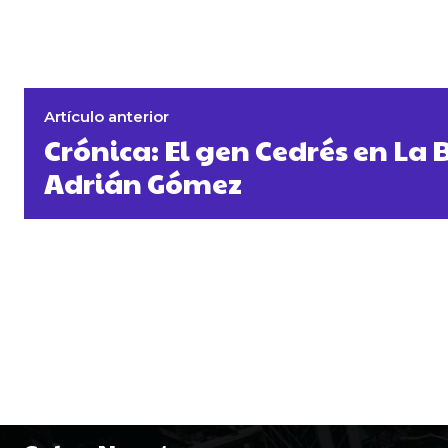
Artículo anterior
Crónica: El gen Cedrés en La 
Adrián Gómez