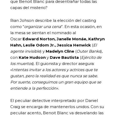
que Benoit Blanc para desentrañar todas las
capas del misterio?
Rian Johson describe la elección del casting
como “
organizar una cena
”. En esta ocasión, en
la mesa se sientan el nominado al
Oscar
Edward Norton, Janelle Monáe, Kathryn
Hahn, Leslie Odom Jr., Jessica Henwick
(
El
agente invisible
) y
Madelyn Cline
(
Outer Banks
),
con
Kate Hudson
y
Dave Bautista
(
Ejército de
los muertos
). El guionista y director asegura:
«I
ntentas invitar a los actores y actrices que te
gustan, pero la realidad es que nunca se sabe.
Por suerte, conseguimos un gran equipo que se
entiende a la perfección».
El peculiar detective interpretado por Daniel
Craig se encarga de mantenerlos unidos. Con su
peculiar acento, Benoit Blanc va desvelando las