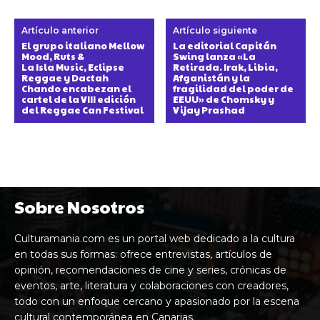
Artículo anterior
Artículo siguiente
El grupo italiano Mellow
La editorial Capitán
Mood, Ruts &
Swing lanza «La
La Isla Music, Eclipse
Retirada. Irak, Libia,
Reggae y Dactah
Afganistán y la
Chando encabezan el
fragilidad del poder de
cartel de la VIII edición
EEUU» de Chomsky y
del Reggae Can Festival
Vijay Prashad
Sobre Nosotros
Culturamania.com es un portal web dedicado a la cultura
en todas sus formas: ofrece entrevistas, artículos de
opinión, recomendaciones de cine y series, crónicas de
eventos, arte, literatura y colaboraciones con creadores,
todo con un enfoque cercano y apasionado por la escena
cultural contemporánea en Canarias.