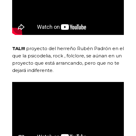
TAL!!!
proyecto del herreño Rubén Padrón en el
que la psicodelia, rock , folclore, se aúnan en un
proyecto que está arrancando, pero que no te
dejará indiferente.