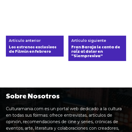
Artículo anterior
Artículo siguiente
Los estrenos exclusivos
Fran Baraja le canta de
de Filmin en febrero
raíz al dolor en
“Siempreviva”
Sobre Nosotros
Culturamania.com es un portal web dedicado a la cultura
en todas sus formas: ofrece entrevistas, artículos de
opinión, recomendaciones de cine y series, crónicas de
eventos, arte, literatura y colaboraciones con creadores,