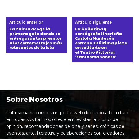
Artículo anterior
Artículo siguiente
La Palma acoge la
La bailarina y
primera gala donde se
coreógrafa tinerfeña
entregarán los premios
Carlota Mantecón
a los cortometrajes más
estrena su última pieza
relevantes de la isla
en solitario en
el Teatro Victoria:
‘Fantasma sonoro’
Sobre Nosotros
Culturamania.com es un portal web dedicado a la cultura
en todas sus formas: ofrece entrevistas, artículos de
opinión, recomendaciones de cine y series, crónicas de
eventos, arte, literatura y colaboraciones con creadores,