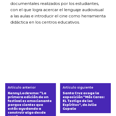
documentales realizados por los estudiantes,
con el que logra acercar el lenguaje audiovisual
a las aulas e introducir el cine como herramienta
didáctica en los centros educativos.
Artículo anterior
Artículo siguiente
Kenny Leckremo: “La
Santa Cruz acoge la
primera edición de un
exposición “Más Caras:
festival es emocionante
EL Testigo de los
porque sientes que
Espíritus”, de Julia
estás ayudando a
Gupalo
construir algo desde