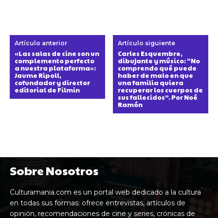
Artículo anterior
Artículo siguiente
«Las salas de cine son un
Carles Esquembre,
complemento perfecto
dibujante y músico: “No
a nuestra plataforma»:
comprendo qué puede
Jaume Ripoll,
haber de malo en que
cofundador y director
una familia quiera
editorial de Filmin
recuperar los cuerpos de
sus fallecidos”. Por Noé
Ramón
Sobre Nosotros
Culturamania.com es un portal web dedicado a la cultura
en todas sus formas: ofrece entrevistas, artículos de
opinión, recomendaciones de cine y series, crónicas de