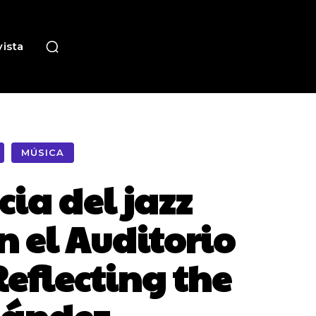
ista
MÚSICA
cia del jazz
 el Auditorio
Reflecting the