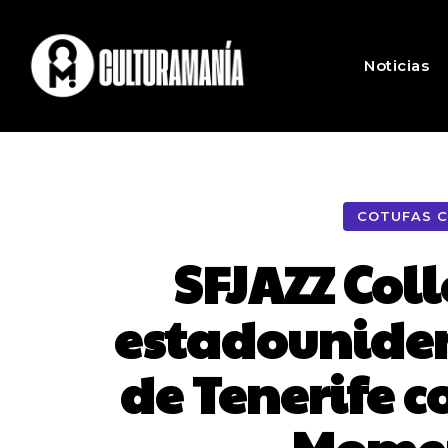
Noticias
COTUFAS C
SFJAZZ Coll
estadouniden
de Tenerife c