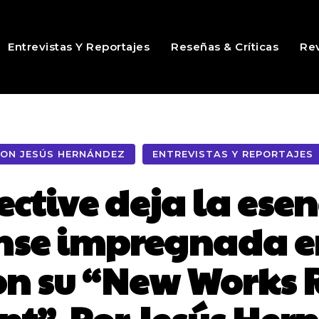
Entrevistas Y Reportajes
Reseñas & Críticas
Rev
ON JESÚS HERNÁNDEZ
ENTREVISTAS Y REPORTAJES
ective deja la esen
se impregnada en
on su “New Works 