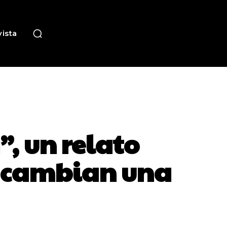
ista
”, un relato
e cambian una