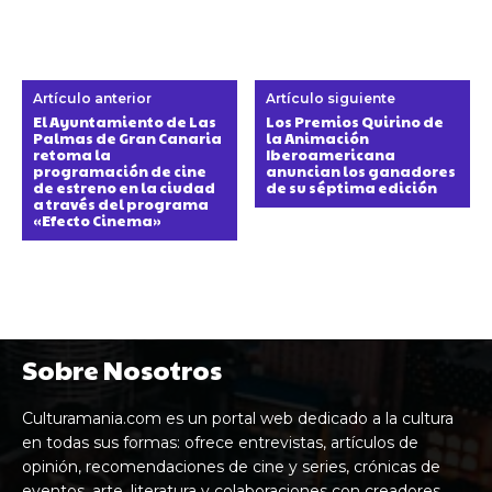
Artículo anterior
Artículo siguiente
El Ayuntamiento de Las
Los Premios Quirino de
Palmas de Gran Canaria
la Animación
retoma la
Iberoamericana
programación de cine
anuncian los ganadores
de estreno en la ciudad
de su séptima edición
a través del programa
«Efecto Cinema»
Sobre Nosotros
Culturamania.com es un portal web dedicado a la cultura
en todas sus formas: ofrece entrevistas, artículos de
opinión, recomendaciones de cine y series, crónicas de
eventos, arte, literatura y colaboraciones con creadores,