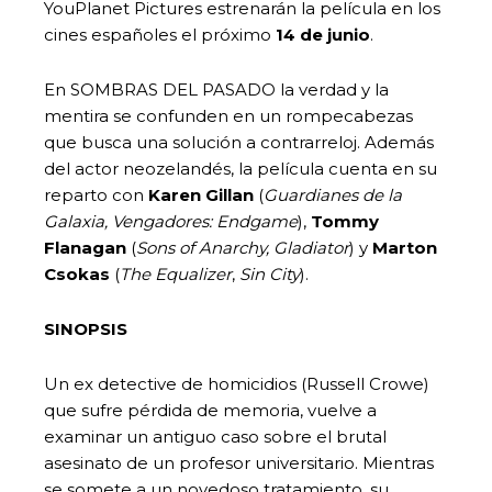
YouPlanet Pictures estrenarán la película en los
cines españoles el próximo
14 de junio
.
En SOMBRAS DEL PASADO la verdad y la
mentira se confunden en un rompecabezas
que busca una solución a contrarreloj. Además
del actor neozelandés, la película cuenta en su
reparto con
Karen Gillan
(
Guardianes de la
Galaxia, Vengadores: Endgame
),
Tommy
Flanagan
(
Sons of Anarchy, Gladiator
) y
Marton
Csokas
(
The Equalizer
,
Sin City
).
SINOPSIS
Un ex detective de homicidios (Russell Crowe)
que sufre pérdida de memoria, vuelve a
examinar un antiguo caso sobre el brutal
asesinato de un profesor universitario. Mientras
se somete a un novedoso tratamiento, su