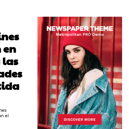
ines
n en
 las
ades
tida
ines
án el